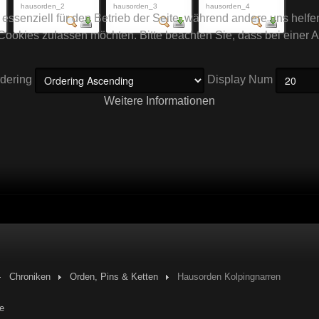
hausorden_2
hausorden_3
hausorden_4
 essenziell für den Betrieb der Seite, während andere uns helf
 Cookies zulassen möchten. Bitte beachten Sie, dass bei einer 
dering
Display Num
Weitere Informationen
Chroniken
Orden, Pins & Ketten
Hausorden Kolpingnarren
e